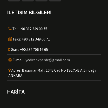
İLETİŞİM BİLGİLERİ
Tel:
+90 312 349 00 75
Faks:
+90 312 349 00 71
Gsm:
+90 532 706 16 65
E-mail:
yedirenkperde@gmail.com
Adres:
Başpınar Mah. 1048.Cad No:186/A-B Altındağ /
ANKARA
HARİTA